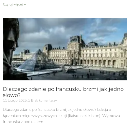
Czytaj więcej »
Dlaczego zdanie po francusku brzmi jak jedno
słowo?
11 lutego 2025
Brak komentarzy
Dlaczego zdanie po francusku brzmi jak jedno słowo? Lekcja o
łączeniach międzywyrazowych i elizji (liaisons et élision). Wymowa
francuska z podkastem.