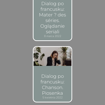
Dialog po
francusku:
Mater ? des
séries.
Oglądanie
seriali
8 marca 2022
Dialog po
francusku:
Chanson.
Piosenka
5 kwietnia 2022