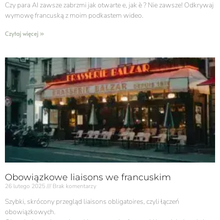
Czy para AI zawsze zabrzmi jak otwarte e, jak è ? Nie zawsze! Odkrywaj
wymowę francuską z moim podkastem wideo.
Czytaj więcej »
Obowiązkowe liaisons we francuskim
26 lutego 2025
Brak komentarzy
Szybki, skrócony przegląd liaisons obligatoires, czyli łączeń
obowiązkowych.