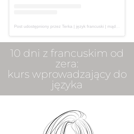
Post udostępniony przez Terka | język francuski | mądre uczenie się (@francuska.literka)
10 dni z francuskim od
zera:
kurs wprowadzający do
języka