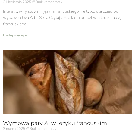
21 kwietnia 2025
Brak komentarzy
Interaktywny słownik języka francuskiego nie tylko dla dzieci od
wydawnictwa Albi. Seria Czytaj z Albikiem umożliwia teraz naukę
francuskiego!
Czytaj więcej »
Wymowa pary AI w języku francuskim
3 marca 2025
Brak komentarzy