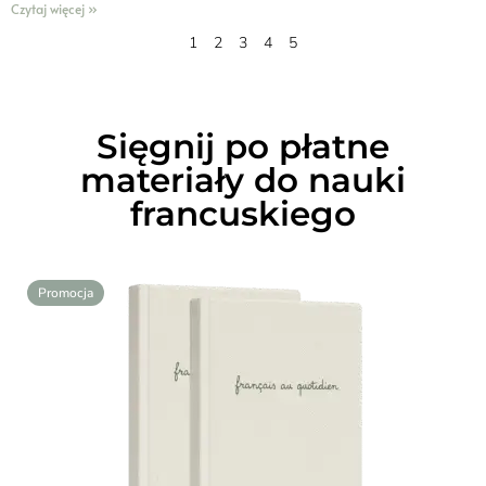
Czytaj więcej »
1
2
3
4
5
Sięgnij po płatne
materiały do nauki
francuskiego
Promocja