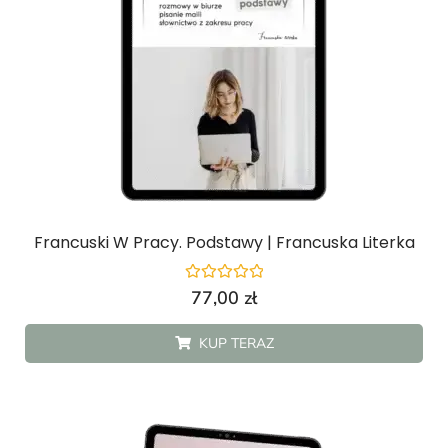
Francuski W Pracy. Podstawy | Francuska Literka
Oceniono
77,00
zł
0
na
5
KUP TERAZ