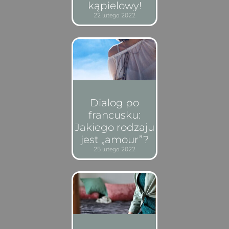
kąpielowy!
22 lutego 2022
Dialog po
francusku:
Jakiego rodzaju
jest „amour”?
25 lutego 2022