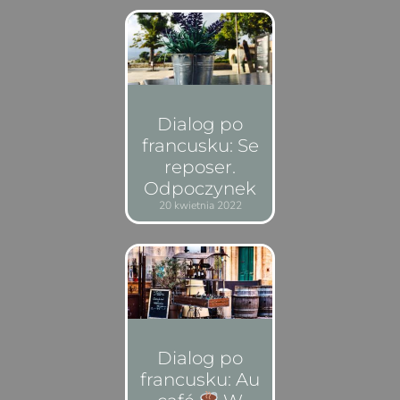
Dialog po
francusku: Se
reposer.
Odpoczynek
20 kwietnia 2022
Dialog po
francusku: Au