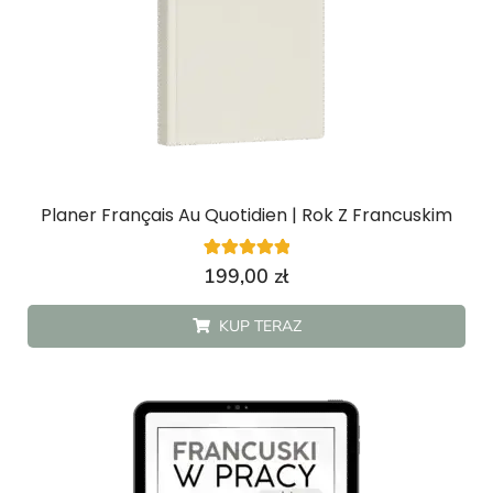
Planer Français Au Quotidien | Rok Z Francuskim
4
Oceniony
199,00
zł
5.00
na 5 na
podstawie
KUP TERAZ
ocen
klientów