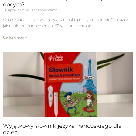
obcym?
26 lipca 2025
Brak komentarzy
Chcesz zacząć stosować język francuski a nie tylko rozumieć? Zobacz,
jak nauka zdań może zmienić Twoje umiejętności.
Czytaj więcej »
Wyjątkowy słownik języka francuskiego dla
dzieci