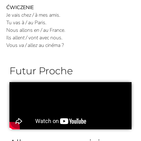
ĆWICZENIE
Je vais
chez / à
mes amis.
Tu vas
à / au
Paris.
Nous allons
en / au
France.
Ils
allent / vont
avec nous.
Vous
va / allez
au cinéma ?
Futur Proche