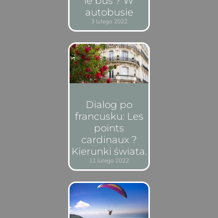
le bus ? W
autobusie
3 lutego 2022
Dialog po
francusku: Les
points
cardinaux ?
Kierunki świata.
11 lutego 2022