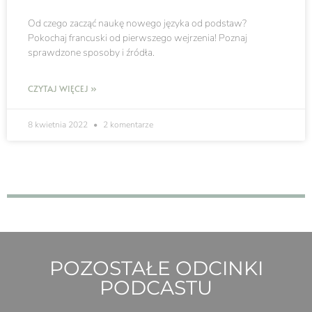
Od czego zacząć naukę nowego języka od podstaw?
Pokochaj francuski od pierwszego wejrzenia! Poznaj
sprawdzone sposoby i źródła.
CZYTAJ WIĘCEJ »
8 kwietnia 2022
2 komentarze
POZOSTAŁE ODCINKI
PODCASTU