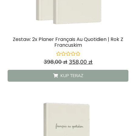
Zestaw: 2x Planer Français Au Quotidien | Rok Z
Francuskim
Oceniono
398,00
zł
358,00
zł
0
na
5
KUP TERAZ