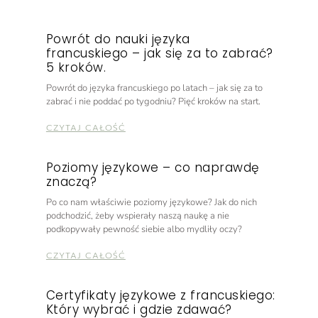
Powrót do nauki języka
francuskiego – jak się za to zabrać?
5 kroków.
Powrót do języka francuskiego po latach – jak się za to
zabrać i nie poddać po tygodniu? Pięć kroków na start.
CZYTAJ CAŁOŚĆ
Poziomy językowe – co naprawdę
znaczą?
Po co nam właściwie poziomy językowe? Jak do nich
podchodzić, żeby wspierały naszą naukę a nie
podkopywały pewność siebie albo mydliły oczy?
CZYTAJ CAŁOŚĆ
Certyfikaty językowe z francuskiego:
Który wybrać i gdzie zdawać?