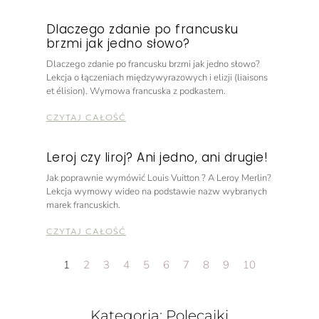
Dlaczego zdanie po francusku
brzmi jak jedno słowo?
Dlaczego zdanie po francusku brzmi jak jedno słowo?
Lekcja o łączeniach międzywyrazowych i elizji (liaisons
et élision). Wymowa francuska z podkastem.
CZYTAJ CAŁOŚĆ
Leroj czy liroj? Ani jedno, ani drugie!
Jak poprawnie wymówić Louis Vuitton ? A Leroy Merlin?
Lekcja wymowy wideo na podstawie nazw wybranych
marek francuskich.
CZYTAJ CAŁOŚĆ
1
2
3
4
5
6
7
8
9
10
Kategoria: Polecajki