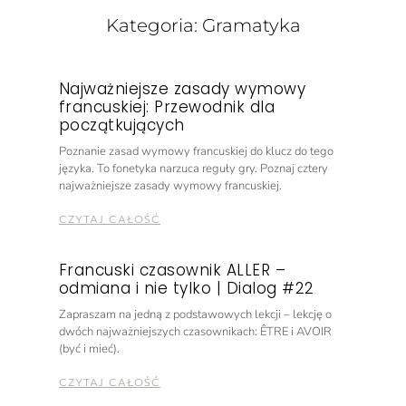
Kategoria: Gramatyka
Najważniejsze zasady wymowy
francuskiej: Przewodnik dla
początkujących
Poznanie zasad wymowy francuskiej do klucz do tego
języka. To fonetyka narzuca reguły gry. Poznaj cztery
najważniejsze zasady wymowy francuskiej.
CZYTAJ CAŁOŚĆ
Francuski czasownik ALLER –
odmiana i nie tylko | Dialog #22
Zapraszam na jedną z podstawowych lekcji – lekcję o
dwóch najważniejszych czasownikach: ÊTRE i AVOIR
(być i mieć).
CZYTAJ CAŁOŚĆ