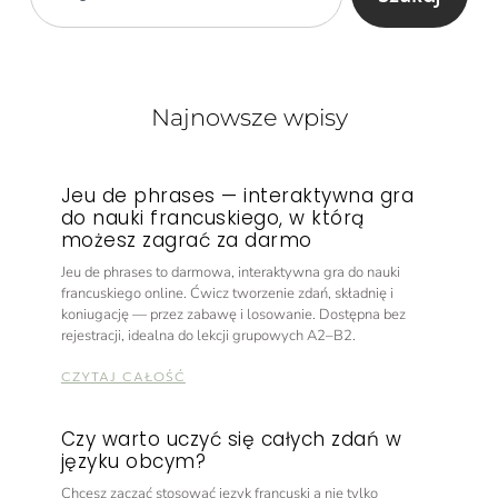
Najnowsze wpisy
Jeu de phrases — interaktywna gra
do nauki francuskiego, w którą
możesz zagrać za darmo
Jeu de phrases to darmowa, interaktywna gra do nauki
francuskiego online. Ćwicz tworzenie zdań, składnię i
koniugację — przez zabawę i losowanie. Dostępna bez
rejestracji, idealna do lekcji grupowych A2–B2.
CZYTAJ CAŁOŚĆ
Czy warto uczyć się całych zdań w
języku obcym?
Chcesz zacząć stosować język francuski a nie tylko