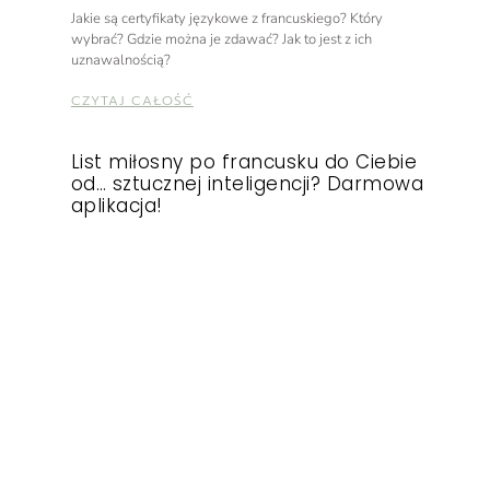
Jakie są certyfikaty językowe z francuskiego? Który
wybrać? Gdzie można je zdawać? Jak to jest z ich
uznawalnością?
CZYTAJ CAŁOŚĆ
List miłosny po francusku do Ciebie
od… sztucznej inteligencji? Darmowa
aplikacja!
Léo, Francuz uczący swojego języka, stworzył dla Was
wyjątkową możliwość nauki języka francuskiego przez
grotestkowe i spersonalizowane listy miłosne.
CZYTAJ CAŁOŚĆ
1
2
3
4
5
6
7
8
9
10
Wpisy o mnie