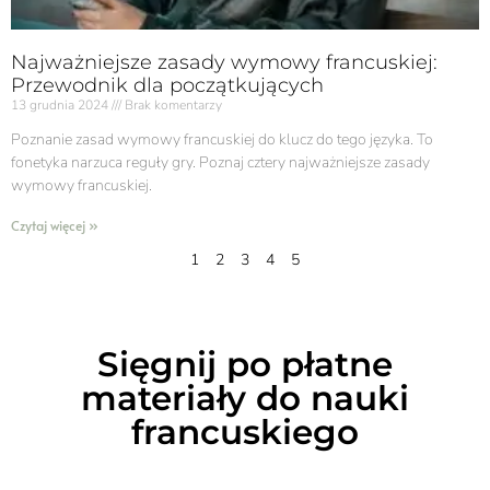
Najważniejsze zasady wymowy francuskiej:
Przewodnik dla początkujących
13 grudnia 2024
Brak komentarzy
Poznanie zasad wymowy francuskiej do klucz do tego języka. To
fonetyka narzuca reguły gry. Poznaj cztery najważniejsze zasady
wymowy francuskiej.
Czytaj więcej »
1
2
3
4
5
Sięgnij po płatne
materiały do nauki
francuskiego