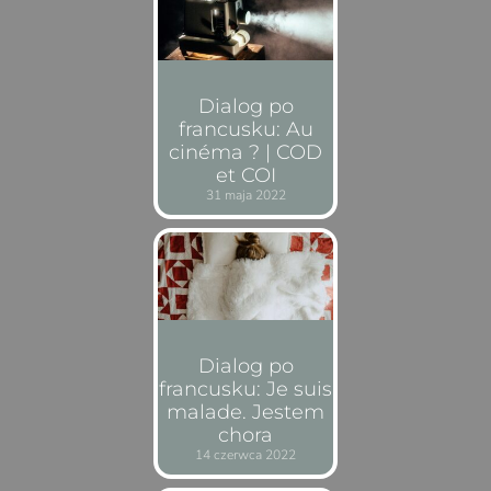
Dialog po
francusku: Au
cinéma ? | COD
et COI
31 maja 2022
Dialog po
francusku: Je suis
malade. Jestem
chora
14 czerwca 2022