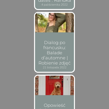
dates”. Randka
4 października 2022
Dialog po
francusku:
Balade
d’automne |
Robienie zdjęć
21 listopada 2022
Opowieść