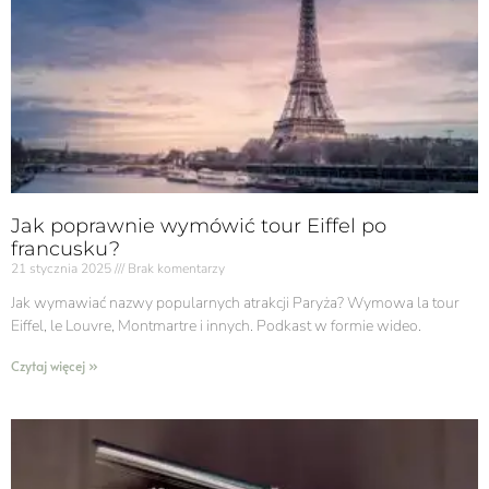
Jak poprawnie wymówić tour Eiffel po
francusku?
21 stycznia 2025
Brak komentarzy
Jak wymawiać nazwy popularnych atrakcji Paryża? Wymowa la tour
Eiffel, le Louvre, Montmartre i innych. Podkast w formie wideo.
Czytaj więcej »