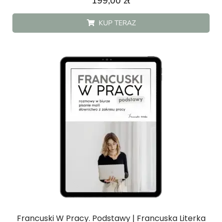
199,00
zł
5.00
na 5 na
podstawie
KUP TERAZ
ocen
klientów
Francuski W Pracy. Podstawy | Francuska Literka