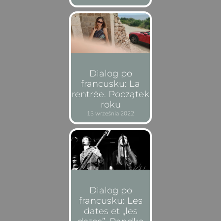
Dialog po
francusku: La
rentrée. Początek
roku
13 września 2022
Dialog po
francusku: Les
dates et „les