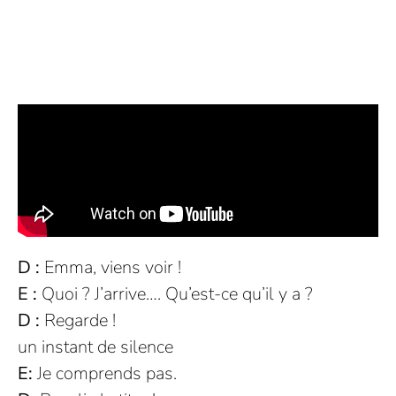
D :
Emma, viens voir !
E :
Quoi ? J’arrive…. Qu’est-ce qu’il y a ?
D :
Regarde !
un instant de silence
E:
Je comprends pas.