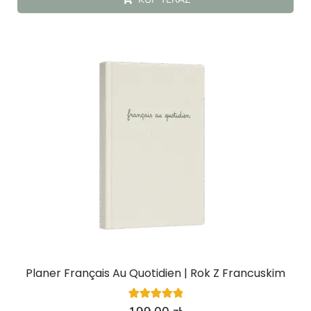
Planer Français Au Quotidien | Rok Z Francuskim
4
Oceniony