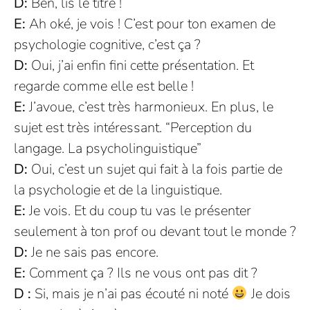
D:
Ben, lis le titre !
E:
Ah oké, je vois ! C’est pour ton examen de
psychologie cognitive, c’est ça ?
D:
Oui, j’ai enfin fini cette présentation. Et
regarde comme elle est belle !
E:
J’avoue, c’est très harmonieux. En plus, le
sujet est très intéressant. “Perception du
langage. La psycholinguistique”
D:
Oui, c’est un sujet qui fait à la fois partie de
la psychologie et de la linguistique.
E:
Je vois. Et du coup tu vas le présenter
seulement à ton prof ou devant tout le monde ?
D:
Je ne sais pas encore.
E:
Comment ça ? Ils ne vous ont pas dit ?
D :
Si, mais je n’ai pas écouté ni noté
Je dois