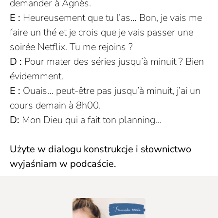
demander à
Agnès.
E :
Heureusement que tu l’as… Bon, je vais me
faire un thé et je crois que je vais passer une
soirée Netflix. Tu me rejoins ?
D :
Pour mater des séries jusqu’à minuit ? Bien
évidemment.
E :
Ouais… peut-être pas jusqu’à minuit, j’ai un
cours demain à 8h00.
D:
Mon Dieu qui a fait ton planning…
Użyte w dialogu konstrukcje i słownictwo
wyjaśniam w podcaście.