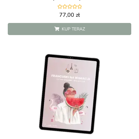
Oceniono
77,00
zł
0
na
5
KUP TERAZ