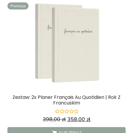
Promocja
Zestaw: 2x Planer Français Au Quotidien | Rok Z
Francuskim
Oceniono
398,00
zł
358,00
zł
0
na
5
KUP TERAZ