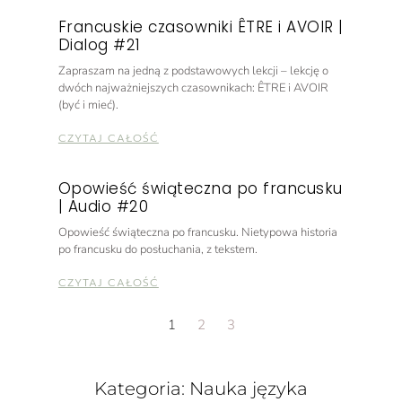
Francuskie czasowniki ÊTRE i AVOIR |
Dialog #21
Zapraszam na jedną z podstawowych lekcji – lekcję o
dwóch najważniejszych czasownikach: ÊTRE i AVOIR
(być i mieć).
CZYTAJ CAŁOŚĆ
Opowieść świąteczna po francusku
| Audio #20
Opowieść świąteczna po francusku. Nietypowa historia
po francusku do posłuchania, z tekstem.
CZYTAJ CAŁOŚĆ
1
2
3
Kategoria: Nauka języka