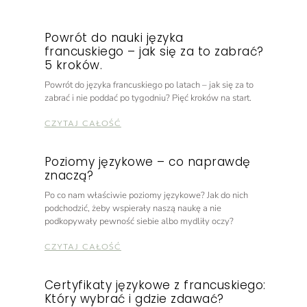
Powrót do nauki języka
francuskiego – jak się za to zabrać?
5 kroków.
Powrót do języka francuskiego po latach – jak się za to
zabrać i nie poddać po tygodniu? Pięć kroków na start.
CZYTAJ CAŁOŚĆ
Poziomy językowe – co naprawdę
znaczą?
Po co nam właściwie poziomy językowe? Jak do nich
podchodzić, żeby wspierały naszą naukę a nie
podkopywały pewność siebie albo mydliły oczy?
CZYTAJ CAŁOŚĆ
Certyfikaty językowe z francuskiego:
Który wybrać i gdzie zdawać?