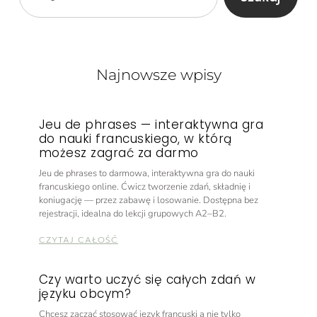
Najnowsze wpisy
Jeu de phrases — interaktywna gra
do nauki francuskiego, w którą
możesz zagrać za darmo
Jeu de phrases to darmowa, interaktywna gra do nauki
francuskiego online. Ćwicz tworzenie zdań, składnię i
koniugację — przez zabawę i losowanie. Dostępna bez
rejestracji, idealna do lekcji grupowych A2–B2.
CZYTAJ CAŁOŚĆ
Czy warto uczyć się całych zdań w
języku obcym?
Chcesz zacząć stosować język francuski a nie tylko