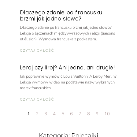
Dlaczego zdanie po francusku
brzmi jak jedno słowo?
Dlaczego zdanie po francusku brzmi jak jedno słowo?
Lekcja o łączeniach międzywyrazowych i elizji (liaisons
et élision). Wymowa francuska z podkastem.
CZYTAJ CAŁOŚĆ
Leroj czy liroj? Ani jedno, ani drugie!
Jak poprawnie wymówić Louis Vuitton ? A Leroy Merlin?
Lekcja wymowy wideo na podstawie nazw wybranych
marek francuskich.
CZYTAJ CAŁOŚĆ
1
2
3
4
5
6
7
8
9
10
Kategoria: Polecajki