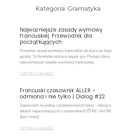
Kategoria: Gramatyka
Najważniejsze zasady wymowy
francuskiej: Przewodnik dla
początkujących
Poznanie zasad wymowy francuskiej do klucz do tego
języka. To fonetyka narzuca reguły gry. Poznaj cztery
najważniejsze zasady wymowy francuskiej.
CZYTAJ CAŁOŚĆ
Francuski czasownik ALLER –
odmiana i nie tylko | Dialog #22
Zapraszam na jedną z podstawowych lekcji – lekcję o
dwóch najważniejszych czasownikach: ÊTRE i AVOIR
(być i mieć).
CZYTAJ CAŁOŚĆ