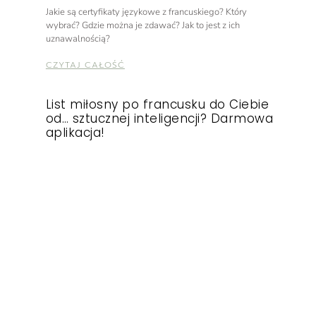
Jakie są certyfikaty językowe z francuskiego? Który
wybrać? Gdzie można je zdawać? Jak to jest z ich
uznawalnością?
CZYTAJ CAŁOŚĆ
List miłosny po francusku do Ciebie
od… sztucznej inteligencji? Darmowa
aplikacja!
Léo, Francuz uczący swojego języka, stworzył dla Was
wyjątkową możliwość nauki języka francuskiego przez
grotestkowe i spersonalizowane listy miłosne.
CZYTAJ CAŁOŚĆ
1
2
3
4
5
6
7
8
9
10
Wpisy o mnie