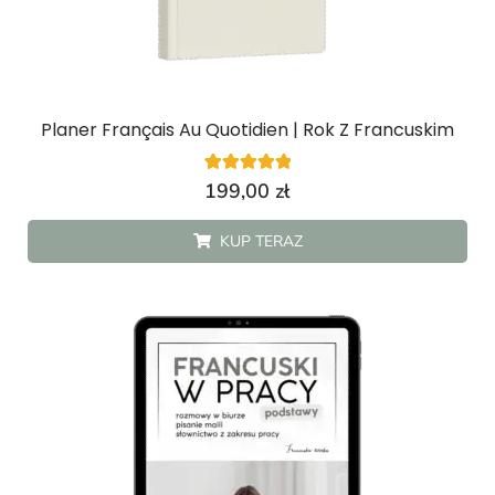
Planer Français Au Quotidien | Rok Z Francuskim
4
Oceniony
199,00
zł
5.00
na 5 na
podstawie
KUP TERAZ
ocen
klientów