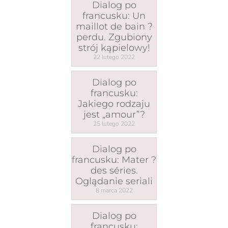
Dialog po
francusku: Un
maillot de bain ?
perdu. Zgubiony
strój kąpielowy!
22 lutego 2022
Dialog po
francusku:
Jakiego rodzaju
jest „amour”?
25 lutego 2022
Dialog po
francusku: Mater ?
des séries.
Oglądanie seriali
8 marca 2022
Dialog po
francusku: