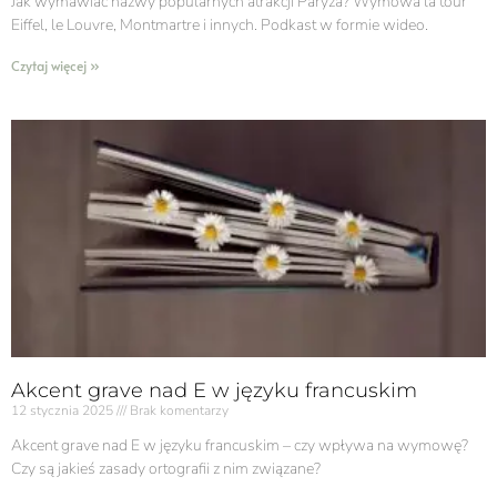
Jak wymawiać nazwy popularnych atrakcji Paryża? Wymowa la tour
Eiffel, le Louvre, Montmartre i innych. Podkast w formie wideo.
Czytaj więcej »
Akcent grave nad E w języku francuskim
12 stycznia 2025
Brak komentarzy
Akcent grave nad E w języku francuskim​ – czy wpływa na wymowę?
Czy są jakieś zasady ortografii z nim związane?