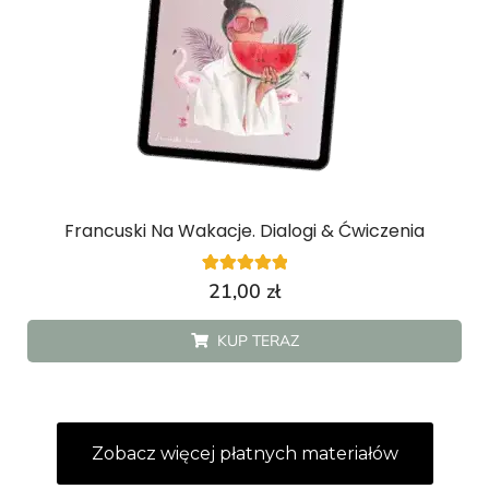
Francuski Na Wakacje. Dialogi & Ćwiczenia
1
Oceniony
21,00
zł
5.00
na 5 na
podstawie
KUP TERAZ
oceny klienta
Zobacz więcej płatnych materiałów