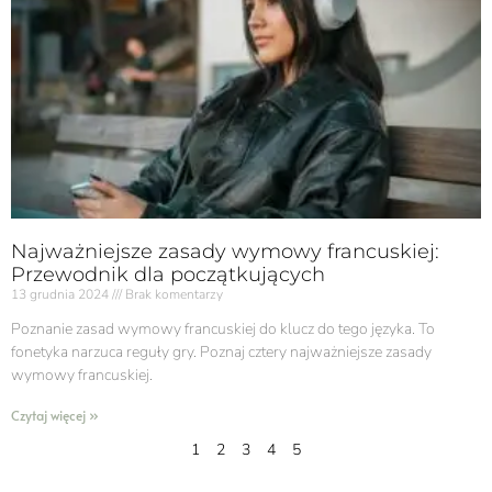
Najważniejsze zasady wymowy francuskiej:
Przewodnik dla początkujących
13 grudnia 2024
Brak komentarzy
Poznanie zasad wymowy francuskiej do klucz do tego języka. To
fonetyka narzuca reguły gry. Poznaj cztery najważniejsze zasady
wymowy francuskiej.
Czytaj więcej »
1
2
3
4
5