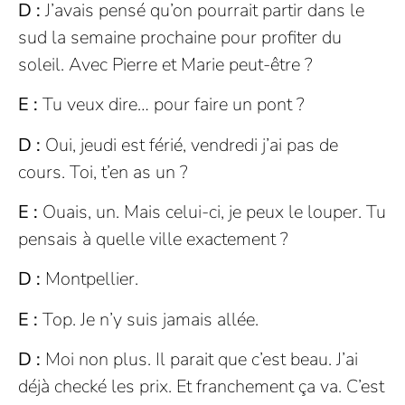
D :
J’avais pensé qu’on pourrait partir dans le
sud la semaine prochaine pour profiter du
soleil. Avec Pierre et Marie peut-être ?
E :
Tu veux dire… pour faire un pont ?
D :
Oui, jeudi est férié, vendredi j’ai pas de
cours. Toi, t’en as un ?
E :
Ouais, un. Mais celui-ci, je peux le louper. Tu
pensais à quelle ville exactement ?
D :
Montpellier.
E :
Top. Je n’y suis jamais allée.
D :
Moi non plus. Il parait que c’est beau. J’ai
déjà checké les prix. Et franchement ça va. C’est