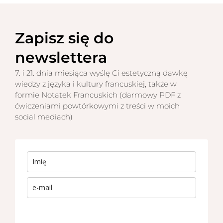
Zapisz się do
newslettera
7. i 21. dnia miesiąca wyślę Ci estetyczną dawkę
wiedzy z języka i kultury francuskiej, także w
formie Notatek Francuskich (darmowy PDF z
ćwiczeniami powtórkowymi z treści w moich
social mediach)