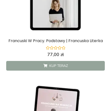
Francuski W Pracy. Podstawy | Francuska Literka
Oceniono
77,00
zł
0
na
5
KUP TERAZ