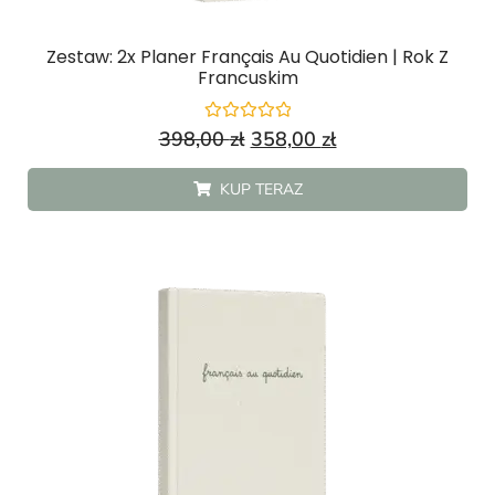
Zestaw: 2x Planer Français Au Quotidien | Rok Z
Francuskim
Oceniono
398,00
zł
358,00
zł
0
na
5
KUP TERAZ